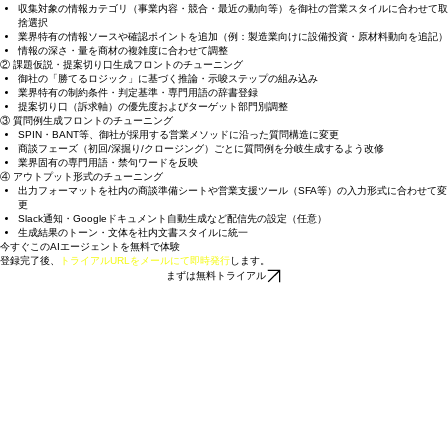
提示いたします。
① 企業情報収集フロントのチューニング
収集対象の情報カテゴリ（事業内容・競合・最近の動向等）を御社の営業スタイルに合わせて取
捨選択
業界特有の情報ソースや確認ポイントを追加（例：製造業向けに設備投資・原材料動向を追記）
情報の深さ・量を商材の複雑度に合わせて調整
② 課題仮説・提案切り口生成フロントのチューニング
御社の「勝てるロジック」に基づく推論・示唆ステップの組み込み
業界特有の制約条件・判定基準・専門用語の辞書登録
提案切り口（訴求軸）の優先度およびターゲット部門別調整
③ 質問例生成フロントのチューニング
SPIN・BANT等、御社が採用する営業メソッドに沿った質問構造に変更
商談フェーズ（初回/深掘り/クロージング）ごとに質問例を分岐生成するよう改修
業界固有の専門用語・禁句ワードを反映
④ アウトプット形式のチューニング
出力フォーマットを社内の商談準備シートや営業支援ツール（SFA等）の入力形式に合わせて変
更
Slack通知・Googleドキュメント自動生成など配信先の設定（任意）
生成結果のトーン・文体を社内文書スタイルに統一
今すぐこのAIエージェントを無料で体験
登録完了後、
トライアルURLをメールにて即時発行
します。
まずは無料トライアル