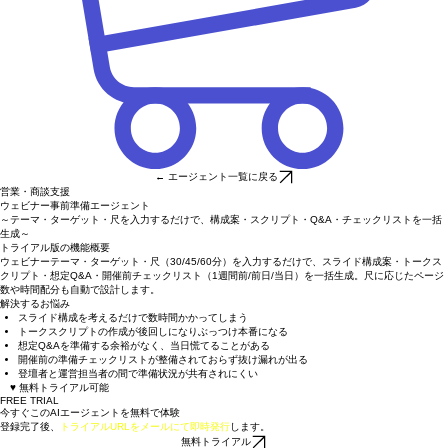
← エージェント一覧に戻る
営業・商談支援
ウェビナー事前準備エージェント
～テーマ・ターゲット・尺を入力するだけで、構成案・スクリプト・Q&A・チェックリストを一括
生成～
トライアル版の機能概要
ウェビナーテーマ・ターゲット・尺（30/45/60分）を入力するだけで、スライド構成案・トークス
クリプト・想定Q&A・開催前チェックリスト（1週間前/前日/当日）を一括生成。尺に応じたページ
数や時間配分も自動で設計します。
解決するお悩み
スライド構成を考えるだけで数時間かかってしまう
トークスクリプトの作成が後回しになりぶっつけ本番になる
想定Q&Aを準備する余裕がなく、当日慌てることがある
開催前の準備チェックリストが整備されておらず抜け漏れが出る
登壇者と運営担当者の間で準備状況が共有されにくい
♥ 無料トライアル可能
FREE TRIAL
今すぐこのAIエージェントを無料で体験