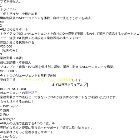
「できないゼロAIが、業務にハマるまで」の
3ステップ
まず①トライアルで動作確認、②AIはじめるサポートで課題を洗い出し、③個社別ブラッシュアッ
プで本番投入。
1
トライアル
「使えそうか」を確かめる
機能制限版のAIエージェントを体験。自社で使えそうか？を確認。
¥0
2
AIはじめるサポート
トライアルで試したAIエージェントを自社のDify環境で実際に動かして業務で確認するサポートメニ
ュー。無償DSL提供＋初期設定＋業務課題の抽出フォロー。
課題が見える状態を作る
¥50,000
​（初回のみ）
3
業務実装（本番）
個社別調整・本番投入
プロンプト・連携・RAG等を個社別に調整。業務に耐えるAIエージェントを構築。
¥200,000〜
今すぐこのAIエージェントを無料で体験
登録完了後、
トライアルURLをメールにて即時発行
します。
まずは無料トライアル
BUSINESS GUIDE
AIエージェントの
業務活用
業務実装までの道筋と、できないゼロAIが提供するサポートをご確認いただけます。
もっと活用するために！
1 わからない
2 面倒
3 怖い
4 続かない
AI導入の現場で直面する4つの「壁」を
専門的な視点と現場に寄り添ったサポートで確実に取り除きます。