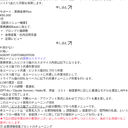
/月
上記各サポートプランに追加できるオプションです。複数エージェントを運用する場合、エージェ
ント1つあたり月額を加算します。
申し込む
サポート：業務改善Plus
¥50,000
/月
【提供メニュー概要】
業務継続Basicに加えて、
プロンプト微調整
改善提案・社内活用支援
定期レビュー
申し込む
4 続かない
3 怖い
AGENT CUSTOMIZATION
AIエージェントの
業務カスタマイズ
業務実装したビジネス版のカスタマイズ内容は以下になります。
ビジネス版で行う共通作業項目
全エージェント共通：ビジネス版DSLで行う作業
ビジネス版では、全エージェントに共通した作業項目として、
トライアル版のDSLをベースに以下の共通チューニング作業を行います。
LLMの選定・設定
プロンプトの調整・最適化
GPT-4o／Claude Sonnet／Haiku等、用途・コスト・精度要件に応じた最適なモデルを選定しAPIキ
ー設定まで完了します。
御社の業界用語・判断ルール・アウトプット形式に合わせてプロンプトを書き直します。
このエージェント固有のチューニング項目
上記の
「ビジネス版アップデート」
の提示費用にて行う作業メニューです。
本エージェントは「企業名入力 → 企業情報収集 → 課題仮説 → 提案切り口・質問例の生成」という
単一フロー構造です。各処理ノードに対して以下の個別チューニングを行います。
★下記の想定作業以外の要望がございましたら何なりとお申しつけください。改めてお見積りをご