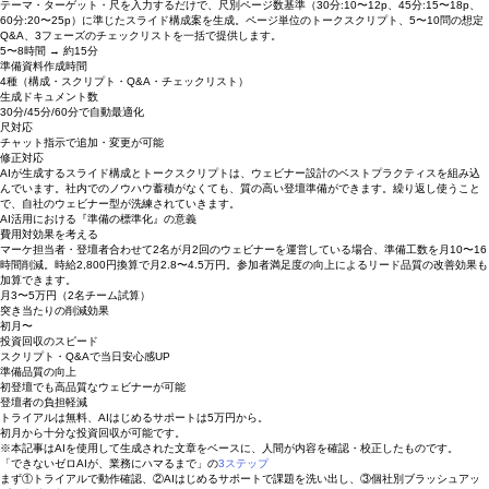
✔️登壇者の準備状況を運営側でリアルタイムに把握できていない
AIエージェントで、こう変わる
テーマ・ターゲット・尺を入力するだけで、尺別ページ数基準（30分:10〜12p、45分:15〜18p、
60分:20〜25p）に準じたスライド構成案を生成。ページ単位のトークスクリプト、5〜10問の想定
Q&A、3フェーズのチェックリストを一括で提供します。
5〜8時間 → 約15分
準備資料作成時間
4種（構成・スクリプト・Q&A・チェックリスト）
生成ドキュメント数
30分/45分/60分で自動最適化
尺対応
チャット指示で追加・変更が可能
修正対応
AIが生成するスライド構成とトークスクリプトは、ウェビナー設計のベストプラクティスを組み込
んでいます。社内でのノウハウ蓄積がなくても、質の高い登壇準備ができます。繰り返し使うこと
で、自社のウェビナー型が洗練されていきます。
AI活用における『準備の標準化』の意義
費用対効果を考える
マーケ担当者・登壇者合わせて2名が月2回のウェビナーを運営している場合、準備工数を月10〜16
時間削減。時給2,800円換算で月2.8〜4.5万円。参加者満足度の向上によるリード品質の改善効果も
加算できます。
月3〜5万円（2名チーム試算）
​突き当たりの削減効果
初月〜
投資回収のスピード
スクリプト・Q&Aで当日安心感UP
準備品質の向上
初登壇でも高品質なウェビナーが可能
登壇者の負担軽減
トライアルは無料、AIはじめるサポートは5万円から。
初月から十分な投資回収が可能です。
※本記事はAIを使用して生成された文章をベースに、人間が内容を確認・校正したものです。