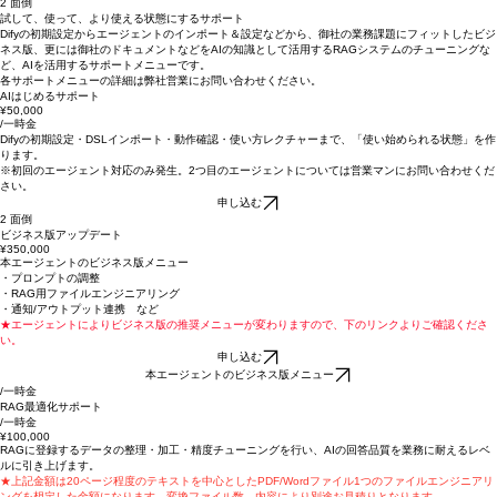
AIを業務にもっと定着させるサポート
1 わからない
2 面倒
試して、使って、より使える状態にするサポート
Difyの初期設定からエージェントのインポート＆設定などから、御社の業務課題にフィットしたビジ
ネス版、更には御社のドキュメントなどをAIの知識として活用するRAGシステムのチューニングな
ど、AIを活用するサポートメニューです。
各サポートメニューの詳細は弊社営業にお問い合わせください。
AIはじめるサポート
¥50,000
/一時金
Difyの初期設定・DSLインポート・動作確認・使い方レクチャーまで、「使い始められる状態」を作
ります。
​※初回のエージェント対応のみ発生。2つ目のエージェントについては営業マンにお問い合わせくだ
さい。
申し込む
2 面倒
ビジネス版アップデート
¥350,000
本エージェントのビジネス版メニュー
・プロンプトの調整
・RAG用ファイルエンジニアリング
・通知/アウトプット連携 など
★エージェントによりビジネス版の推奨メニューが変わりますので、下のリンクよりご確認くださ
い。
申し込む
本エージェントのビジネス版メニュー
/一時金
RAG最適化サポート
/一時金
¥100,000
RAGに登録するデータの整理・加工・精度チューニングを行い、AIの回答品質を業務に耐えるレベ