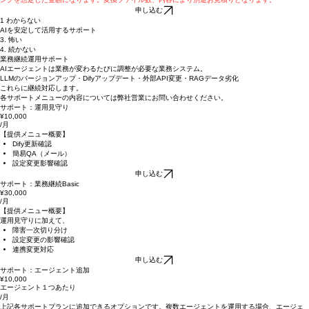
ルに引き上げます。
★上記金額は20ページ程度のテキストを中心としたPDF/Wordファイル1つのファイルエンジニアリ
ングを想定した金額になります。変換ファイル数、内容により別途お見積りとなります。
申し込む
1 わからない
AIを安定して活用するサポート
3. 怖い
4. 続かない
業務継続運用サポート
AIエージェントは業務が変わるたびに調整が必要な業務システム。
LLMのバージョンアップ・Difyアップデート・外部API変更・RAGデータ劣化
これらに継続対応します。
各サポートメニューの内容については弊社営業にお問い合わせください。
サポート：運用見守り
¥10,000
/月
【提供メニュー概要】
Dify更新確認
簡易QA（メール）
設定変更影響確認
申し込む
サポート：業務継続Basic
¥30,000
/月
【提供メニュー概要】
運用見守りに加えて、
障害一次切り分け
設定変更の影響確認
連携変更対応
申し込む
サポート：エージェント追加
¥10,000
エージェント１つあたり