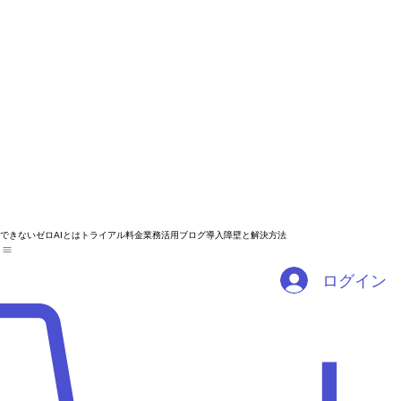
できないゼロAIとは
トライアル
料金
業務活用ブログ
導入障壁と解決方法
ログイン