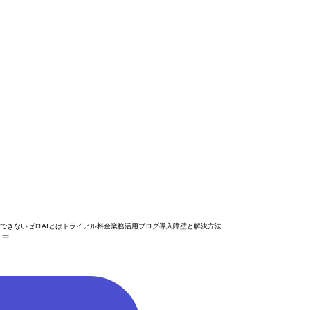
できないゼロAIとは
トライアル
料金
業務活用ブログ
導入障壁と解決方法