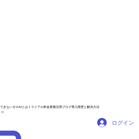
できないゼロAIとは
トライアル
料金
業務活用ブログ
導入障壁と解決方法
ログイン