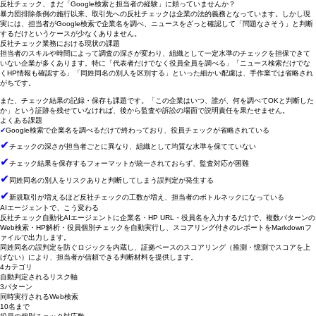
AIエージェント活用コラム
反社チェック、まだ「Google検索と担当者の経験」に頼っていませんか？
暴力団排除条例の施行以来、取引先への反社チェックは企業の法的義務となっています。しかし現
実には、担当者がGoogle検索で企業名を調べ、ニュースをざっと確認して「問題なさそう」と判断
するだけというケースが少なくありません。
反社チェック業務における現状の課題
担当者のスキルや時間によって調査の深さが変わり、組織として一定水準のチェックを担保できて
いない企業が多くあります。特に「代表者だけでなく役員全員を調べる」「ニュース検索だけでな
くHP情報も確認する」「同姓同名の別人を区別する」といった細かい配慮は、手作業では省略され
がちです。
また、チェック結果の記録・保存も課題です。「この企業はいつ、誰が、何を調べてOKと判断した
か」という証跡を残せていなければ、後から監査や訴訟の場面で説明責任を果たせません。
よくある課題
✔
Google検索で企業名を調べるだけで終わっており、役員チェックが省略されている
✔
チェックの深さが担当者ごとに異なり、組織として均質な水準を保てていない
✔
チェック結果を保存するフォーマットが統一されておらず、監査対応が困難
✔
同姓同名の別人をリスクありと判断してしまう誤判定が発生する
✔
新規取引が増えるほど反社チェックの工数が増え、担当者のボトルネックになっている
AIエージェントで、こう変わる
反社チェック自動化AIエージェントに企業名・HP URL・役員名を入力するだけで、複数パターンの
Web検索・HP解析・役員個別チェックを自動実行し、スコアリング付きのレポートをMarkdownフ
ァイルで出力します。
同姓同名の誤判定を防ぐロジックを内蔵し、証拠ベースのスコアリング（推測・憶測でスコアを上
げない）により、担当者が信頼できる判断材料を提供します。
4カテゴリ
自動判定されるリスク軸
3パターン
同時実行されるWeb検索