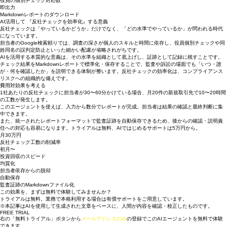
10名まで
役員の個別チェック対応数
即出力
Markdownレポートのダウンロード
AI活用して 『反社チェックを効率化』する意義
反社チェックは「やっているかどうか」だけでなく、「どの水準でやっているか」が問われる時代
になっています。
担当者のGoogle検索頼りでは、調査の深さが個人のスキルと時間に依存し、役員個別チェックや同
姓同名の誤判定防止といった細かい配慮が省略されがちです。
AIを活用する本質的な意義は、その水準を組織として底上げし、証跡として記録に残すことです。
チェック結果をMarkdownレポートで標準化・保存することで、監査や訴訟の場面でも「いつ・誰
が・何を確認したか」を説明できる体制が整います。反社チェックの効率化は、コンプライアンス
リスクへの組織的な備えです。
費用対効果を考える
1社あたりの反社チェックに担当者が30〜60分かけている場合、月20件の新規取引先で10〜20時間
の工数が発生します。
このエージェントを使えば、入力から数分でレポートが完成。担当者は結果の確認と最終判断に集
中できます。
また、統一されたレポートフォーマットで監査証跡を自動保存できるため、後からの確認・説明責
任への対応も容易になります。トライアルは無料、AIではじめるサポートは5万円から。
月30万円
反社チェック工数の削減率
初月〜
投資回収のスピード
均質化
担当者依存からの脱却
自動保存
監査証跡のMarkdownファイル化
この効果を、まずは無料で体験してみませんか？
トライアルは無料。業務で本格利用する場合は有償サポートをご用意しています。
※本記事はAIを使用して生成された文章をベースに、人間が内容を確認・校正したものです。
FREE TRIAL