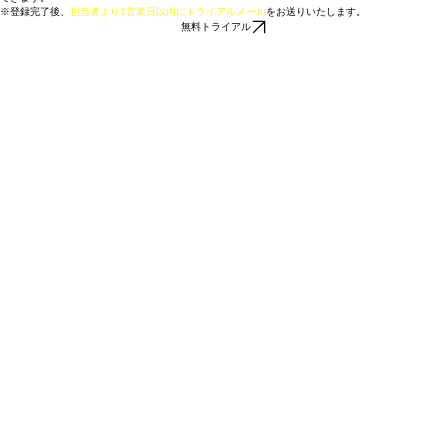
右の「無料トライアル」ボタンから
メールアドレスのみ
の登録でこのAIエージェントを無料で体験
できます。
※登録完了後、
担当者より1営業日以内にトライアルメール
をお送りいたします。
無料トライアル