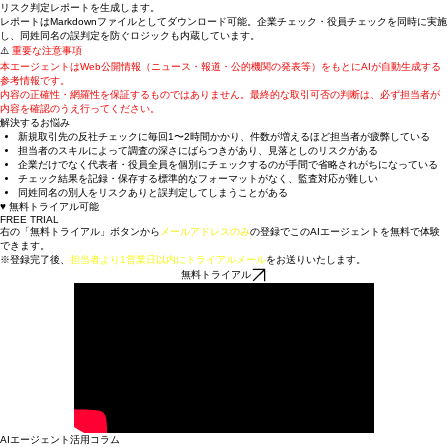
Web検索・HP解析・役員個別チェックを自動実行し、4カテゴリ×10点満点のスコアリングと3段階
リスク判定レポートを生成します。
レポートはMarkdownファイルとしてダウンロード可能。企業チェック・役員チェックを同時に実施
し、同姓同名の誤判定を防ぐロジックも内蔵しています。
⚠️
重要な注意事項
本エージェントはWeb公開情報（ニュース・報道・公的機関の発表等）をもとにAIが自動生成する
参考情報です。
内容の正確性・網羅性を保証するものではありません。最終的な取引可否の判断は、必ず担当者が
内容を確認のうえ行ってください。
解決するお悩み
新規取引先の反社チェックに毎回1〜2時間かかり、件数が増えるほど担当者が疲弊している
担当者のスキルによって調査の深さにばらつきがあり、見落としのリスクがある
企業だけでなく代表者・役員全員を個別にチェックするのが手間で省略されがちになっている
チェック結果を記録・保存する標準的なフォーマットがなく、監査対応が難しい
同姓同名の別人をリスクありと誤判定してしまうことがある
♥ 無料トライアル可能
FREE TRIAL
右の「無料トライアル」ボタンから
メールアドレスのみ
の登録でこのAIエージェントを無料で体験
できます。
※登録完了後、
担当者より1営業日以内にトライアルメール
をお送りいたします。
無料トライアル