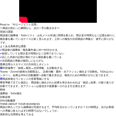
Road to 『AIエージェント活用』
〜商談が終わった瞬間から、次の一手が動き出す〜
現状の課題
商談後の議事録・ToDoリスト・お礼メール作成に時間を取られ、聞き直す時間もなく記憶を頼りに
報告書を書いているケースが多く見られます。上司への報告や次回商談の準備が、後手に回りがち
です。
よくある具体的な課題
✔
商談後の議事録・報告書作成に30〜60分かかる
✔
録音していても聞き直す時間がなく活用できていない
✔
話した内容の記憶が薄れてから報告書を書いている
✔
次回商談の準備が後回しになりがち
業務活用カスタマイズの方向性とポイント
❶
外部連携で「録画→報告→次回準備」を自動化する。
Teams・Zoomの録画を自動取込し、話者分離・要約・次アクション抽出まで自動化。ToDoはカレ
ンダーへ、結果はSFAの活動履歴へ自動で書き戻せば、報告のための時間がゼロに近づきます。
❷
商談前後をワンセットの営業導線にする
事前準備で立てた仮説と、商談後に抽出された結果を突き合わせれば「仮説→結果」の振り返りが
自動でできます。次アクションは返信文や提案書へそのまま引き渡せます。
​即時
議事録・ToDo抽出
自動反映
SFA活動履歴
THINK ABOUT YOUR BUSINESS
商談が終わってから議事録が完成するまで、平均何分かかっていますか？その時間は、次のお客様