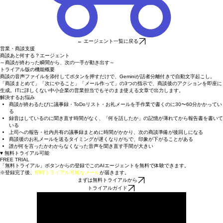
← エージェント一覧に戻る
営業・商談支援
商談あと何する？エージェント
～商談が終わった瞬間から、次の一手が動き出す～
トライアル版の機能概要
商談の音声ファイルを添付してボタンを押すだけで、Geminiが話者分離付きで自動文字起こし。
「商談まとめて」「次にやること」「メール作って」の3つの指示で、商談後のアクションを即座に
生成。ITに詳しくない中小企業の営業担当でもそのまま使える文章で出力します。
解決するお悩み
商談が終わるたびに議事録・ToDoリスト・お礼メールを手作業で書くのに30〜60分かかってい
る
録音はしているのに聞き直す時間がなく、「何を話したか」の記憶が薄れてから報告書を書いて
いる
上司への報告・社内共有の議事録まとめに時間がかかり、次の商談準備が後回しになる
商談後のお礼メールを送るタイミングが遅くなりがちで、印象が下がることがある
誰が何を言ったかわからなくなった音声を聞き直す手間が大きい
♥ 無料トライアル可能
FREE TRIAL
「無料トライアル」ボタンからの登録でこのAIエージェントを無料で体験できます。
※登録完了後、
即時トライアル可能なメール
が届きます。
まずは無料トライアルから
トライアルガイド