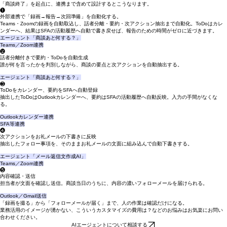
への準備に使えたはずの時間ではないでしょうか。
具体的な活用例を考えてみる
「商談終了」を起点に、連携まで含めて設計するとこうなります。
❶
外部連携で「録画→報告→次回準備」を自動化する。
Teams・Zoomの録画を自動取込し、話者分離・要約・次アクション抽出まで自動化。ToDoはカレ
ンダーへ、結果はSFAの活動履歴へ自動で書き戻せば、報告のための時間がゼロに近づきます。
エージェント「商談あと何する？」
Teams／Zoom連携
​❷
話者分離付きで要約・ToDoを自動生成
誰が何を言ったかを判別しながら、商談の要点と次アクションを自動抽出する。
エージェント「商談あと何する？」
❸
ToDoをカレンダー、要約をSFAへ自動登録
抽出したToDoはOutlookカレンダーへ、要約はSFAの活動履歴へ自動反映。入力の手間がなくな
る。
Outlookカレンダー連携
SFA等連携
❹
次アクションをお礼メールの下書きに反映
抽出したフォロー事項を、そのままお礼メールの文面に組み込んで自動下書きする。
エージェント「メール返信文作成AI」
Teams／Zoom連携
❺
内容確認・送信
担当者が文面を確認し送信。商談当日のうちに、内容の濃いフォローメールを届けられる。
Outlook／Gmail送信
「録画を撮る」から「フォローメールが届く」まで、人の作業は確認だけになる。
業務活用のイメージが湧かない、こういうカスタマイズの費用は？などのお悩みはお気楽にお問い