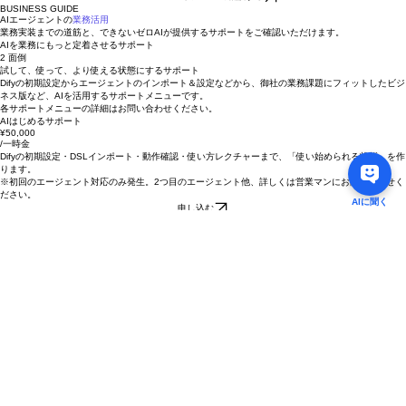
合わせください。
AIエージェントについて相談する
BUSINESS GUIDE
AIエージェントの
業務活用
業務実装までの道筋と、できないゼロAIが提供するサポートをご確認いただけます。
AIを業務にもっと定着させるサポート
2 面倒
試して、使って、より使える状態にするサポート
Difyの初期設定からエージェントのインポート＆設定などから、御社の業務課題にフィットしたビジ
ネス版など、AIを活用するサポートメニューです。
各サポートメニューの詳細はお問い合わせください。
AIはじめるサポート
¥50,000
/一時金
Difyの初期設定・DSLインポート・動作確認・使い方レクチャーまで、「使い始められる状態」を作
ります。
​※初回のエージェント対応のみ発生。2つ目のエージェント他、詳しくは営業マンにお問い合わせく
ださい。
申し込む
ビジネス業務活用
¥100,000～
本エージェントのビジネス版メニュー
・プロンプトの調整
・RAG用ファイルエンジニアリング
・通知/アウトプット連携 など
本エージェントの活用イメージ
/一時金
1 わからない
AIを安定して活用するサポート
選べる業務継続運用サポート
御社の体制、サポートのニーズにより3つのサポートプランを用意！